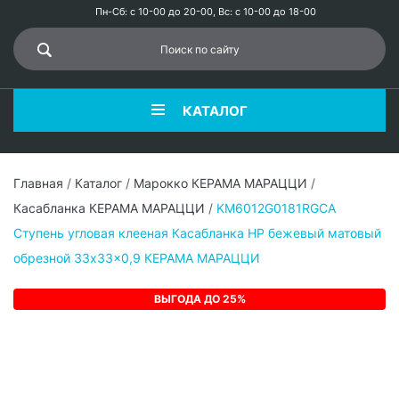
Пн-Сб: с 10-00 до 20-00, Вс: с 10-00 до 18-00
КАТАЛОГ
Главная
/
Каталог
/
Марокко КЕРАМА МАРАЦЦИ
/
Касабланка КЕРАМА МАРАЦЦИ
/
KM6012G0181RGCA
Ступень угловая клееная Касабланка HP бежевый матовый
обрезной 33x33x0,9 КЕРАМА МАРАЦЦИ
ВЫГОДА ДО 25%