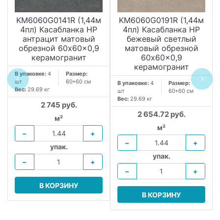
KM6060G0141R (1,44м
KM6060G0191R (1,44м
4пл) Касабланка HP
4пл) Касабланка HP
антрацит матовый
бежевый светлый
обрезной 60x60x0,9
матовый обрезной
керамогранит
60x60x0,9
керамогранит
В упаковке:
4
Размер:
шт
60*60 см
В упаковке:
4
Размер:
Вес:
29.69 кг
шт
60*60 см
Вес:
29.69 кг
2 745 руб.
2 654.72 руб.
м²
м²
−
+
−
+
упак.
упак.
−
+
−
+
В КОРЗИНУ
В КОРЗИНУ