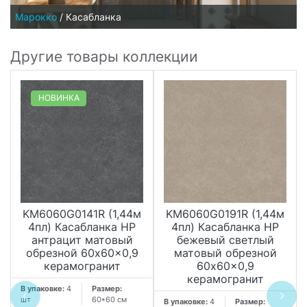
Марокко
/
Касабланка
Другие товары коллекции
НОВИНКА
KM6060G0141R (1,44м
KM6060G0191R (1,44м
4пл) Касабланка HP
4пл) Касабланка HP
антрацит матовый
бежевый светлый
обрезной 60x60x0,9
матовый обрезной
керамогранит
60x60x0,9
керамогранит
В упаковке:
4
Размер:
шт
60*60 см
В упаковке:
4
Размер: