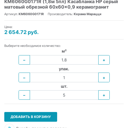
KM6060G0171R (1,8м 5пл) Касабланка HP серый
матовый обрезной 60x60x0,9 керамогранит
Артикул:
KM6060G0171R
Производитель:
Керама Марацци
Цена:
2 654.72 руб.
Выберите необходимое количество:
м²
−
+
упак.
−
+
шт.
−
+
ДОБАВИТЬ В КОРЗИНУ