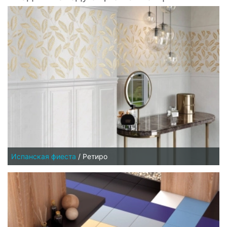
Испанская фиеста
/
Ретиро