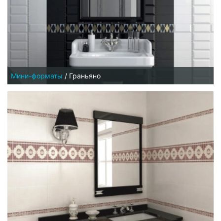
Мини-форматы
/
Граньяно