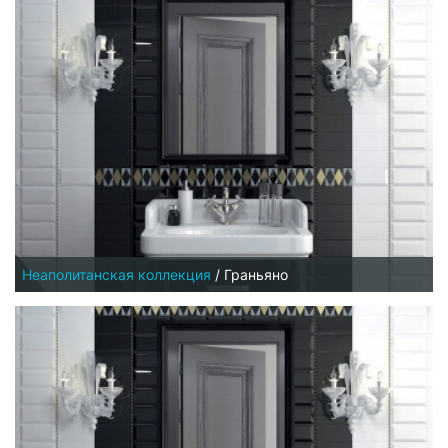
Неаполитанская коллекция
/
Граньяно