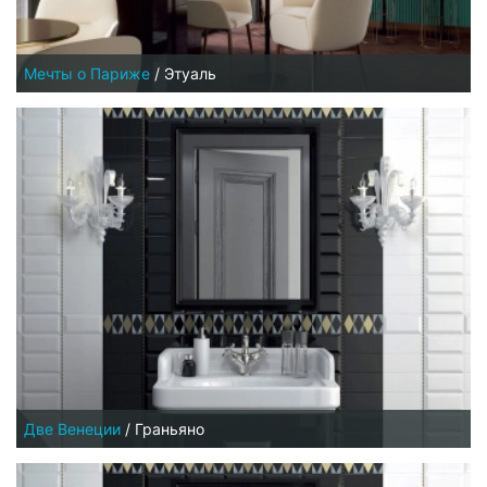
Мечты о Париже
/
Этуаль
Две Венеции
/
Граньяно