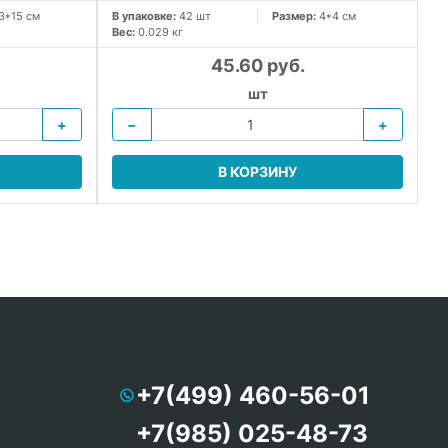
3*15 см
В упаковке:
42 шт
Размер:
4*4 см
В 
Вес:
0.029 кг
Ве
45.60 руб.
шт
+
−
+
В КОРЗИНУ
+7(499) 460-56-01
+7(985) 025-48-73