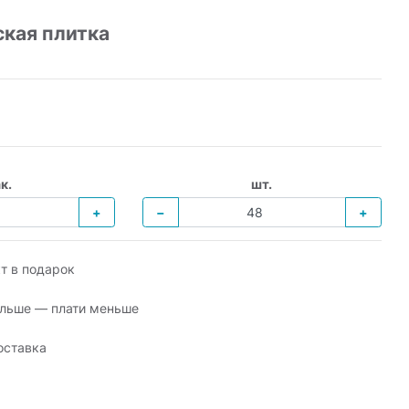
ская плитка
к.
шт.
+
−
+
т в подарок
льше — плати меньше
оставка