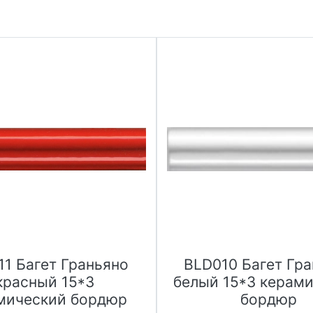
11 Багет Граньяно
BLD010 Багет Гр
красный 15*3
белый 15*3 керам
мический бордюр
бордюр