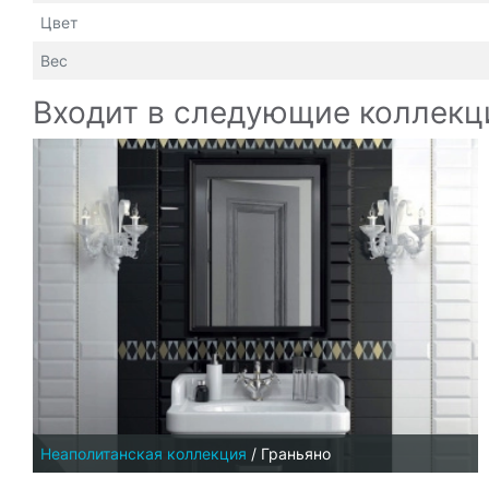
Цвет
Вес
Входит в следующие коллекц
Неаполитанская коллекция
/
Граньяно