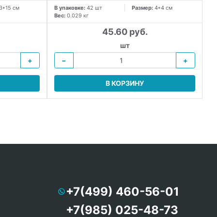
3*15 см
В упаковке:
42 шт
Размер:
4*4 см
В 
Вес:
0.029 кг
Ве
45.60 руб.
шт
+
−
+
В КОРЗИНУ
+7(499) 460-56-01
+7(985) 025-48-73