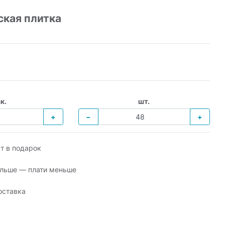
ская плитка
к.
шт.
+
−
+
т в подарок
льше — плати меньше
оставка