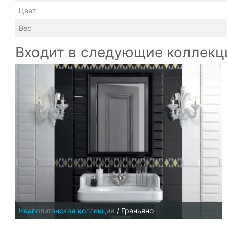
Цвет
Вес
Входит в следующие коллекц
Неаполитанская коллекция
/
Граньяно