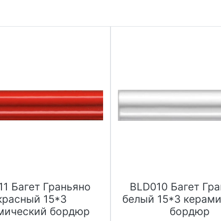
11 Багет Граньяно
BLD010 Багет Гр
красный 15*3
белый 15*3 керам
мический бордюр
бордюр