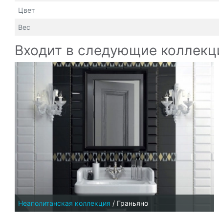
Цвет
Вес
Входит в следующие коллекц
Неаполитанская коллекция
/
Граньяно