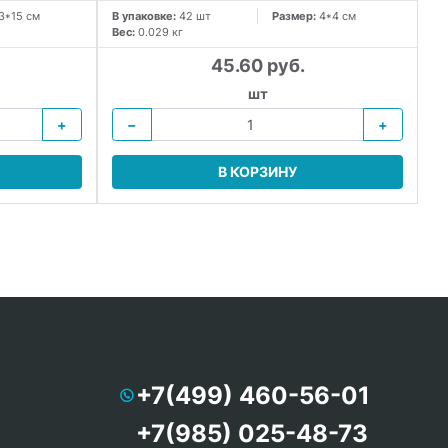
3*15 см
В упаковке:
42 шт
Размер:
4*4 см
В 
Вес:
0.029 кг
Ве
45.60 руб.
шт
+
−
+
В КОРЗИНУ
+7(499) 460-56-01
+7(985) 025-48-73