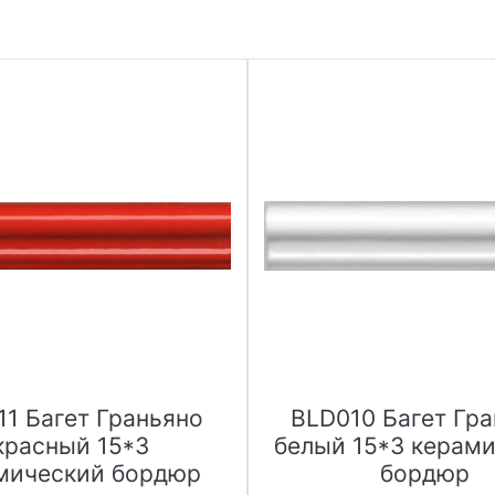
11 Багет Граньяно
BLD010 Багет Гр
красный 15*3
белый 15*3 керам
мический бордюр
бордюр