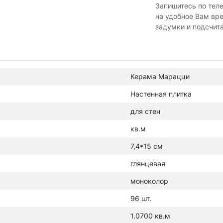
Запишитесь по тел
на удобное Вам вр
задумки и подсчит
Керама Марацци
Настенная плитка
для стен
кв.м
7,4*15 см
глянцевая
моноколор
96 шт.
1.0700 кв.м