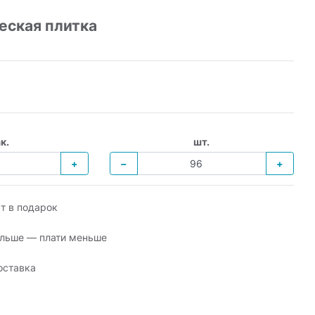
еская плитка
к.
шт.
+
−
+
т в подарок
льше — плати меньше
оставка