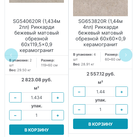
SG540620R (1,434м
SG653820R (1,44м
2пл) Риккарди
4пл) Риккарди
бежевый матовый
бежевый матовый
обрезной
обрезной 60x60x0,9
60x119,5x0,9
керамогранит
керамогранит
В упаковке:
4
Размер:
шт
60*60 см
В упаковке:
2
Размер:
Вес:
28.91 кг
шт
119*60 см
Вес:
29.50 кг
2 557.12 руб.
2 823.08 руб.
м²
м²
−
+
−
+
упак.
упак.
−
+
−
+
В КОРЗИНУ
В КОРЗИНУ