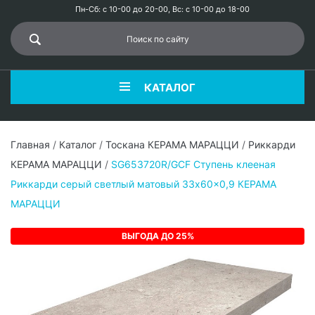
Пн-Сб: с 10-00 до 20-00, Вс: с 10-00 до 18-00
КАТАЛОГ
Главная
/
Каталог
/
Тоскана КЕРАМА МАРАЦЦИ
/
Риккарди
КЕРАМА МАРАЦЦИ
/
SG653720R/GCF Ступень клееная
Риккарди серый светлый матовый 33x60x0,9 КЕРАМА
МАРАЦЦИ
ВЫГОДА ДО 25%