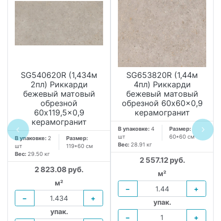
SG540620R (1,434м
SG653820R (1,44м
2пл) Риккарди
4пл) Риккарди
бежевый матовый
бежевый матовый
обрезной
обрезной 60x60x0,9
60x119,5x0,9
керамогранит
керамогранит
В упаковке:
4
Размер:
шт
60*60 см
В упаковке:
2
Размер:
Вес:
28.91 кг
шт
119*60 см
Вес:
29.50 кг
2 557.12 руб.
2 823.08 руб.
м²
м²
−
+
−
+
упак.
упак.
−
+