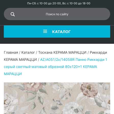
Пн-Сб: с 10-00 до 20-00, Вс: с 10-00 до 18-00
КАТАЛОГ
Главная
/
Каталог
/
Тоскана КЕРАМА МАРАЦЦИ
/
Риккарди
КЕРАМА МАРАЦЦИ
/
AZ/A051/2x/14058R Панно Риккарди 1
серый светлый матовый обрезной 80x120x1 КЕРАМА
МАРАЦЦИ