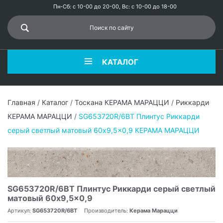
Пн-Сб: с 10-00 до 20-00, Вс: с 10-00 до 18-00
КАТАЛОГ
Главная
/
Каталог
/
Тоскана КЕРАМА МАРАЦЦИ
/
Риккарди
КЕРАМА МАРАЦЦИ
/
SG653720R/6BT Плинтус Риккарди
серый светлый матовый 60x9,5x0,9 КЕРАМА МАРАЦЦИ
SG653720R/6BT Плинтус Риккарди серый светлый
матовый 60x9,5x0,9
Артикул:
SG653720R/6BT
Производитель:
Керама Марацци