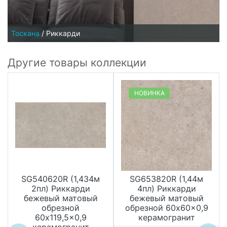
Тоскана
/
Риккарди
Другие товары коллекции
НОВИНКА
SG540620R (1,434м
SG653820R (1,44м
2пл) Риккарди
4пл) Риккарди
бежевый матовый
бежевый матовый
обрезной
обрезной 60x60x0,9
60x119,5x0,9
керамогранит
керамогранит