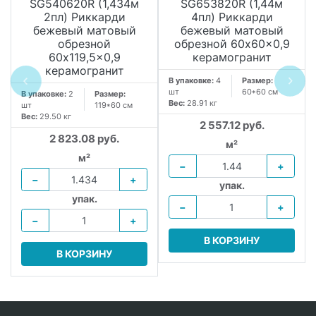
SG540620R (1,434м
SG653820R (1,44м
2пл) Риккарди
4пл) Риккарди
бежевый матовый
бежевый матовый
обрезной
обрезной 60x60x0,9
60x119,5x0,9
керамогранит
керамогранит
В упаковке:
4
Размер:
шт
60*60 см
В упаковке:
2
Размер:
Вес:
28.91 кг
шт
119*60 см
Вес:
29.50 кг
2 557.12 руб.
2 823.08 руб.
м²
м²
−
+
−
+
упак.
упак.
−
+
−
+
В КОРЗИНУ
В КОРЗИНУ