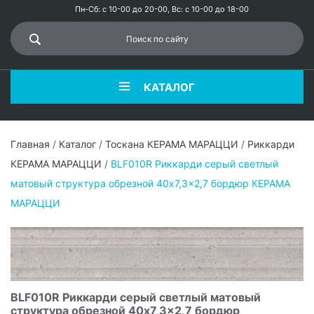
Пн-Сб: с 10-00 до 20-00, Вс: с 10-00 до 18-00
КАТАЛОГ
Главная
/
Каталог
/
Тоскана КЕРАМА МАРАЦЦИ
/
Риккарди
КЕРАМА МАРАЦЦИ
/
BLF010R Риккарди серый светлый
матовый структура обрезной 40x7,3x2,7 бордюр КЕРАМА
МАРАЦЦИ
BLF010R Риккарди серый светлый матовый
структура обрезной 40x7,3x2,7 бордюр