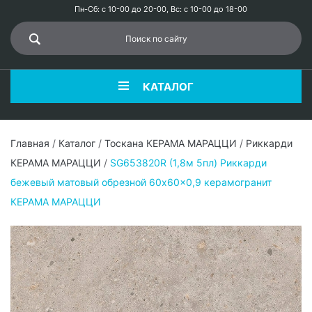
Пн-Сб: с 10-00 до 20-00, Вс: с 10-00 до 18-00
КАТАЛОГ
Главная
/
Каталог
/
Тоскана КЕРАМА МАРАЦЦИ
/
Риккарди
КЕРАМА МАРАЦЦИ
/
SG653820R (1,8м 5пл) Риккарди
бежевый матовый обрезной 60x60x0,9 керамогранит
КЕРАМА МАРАЦЦИ