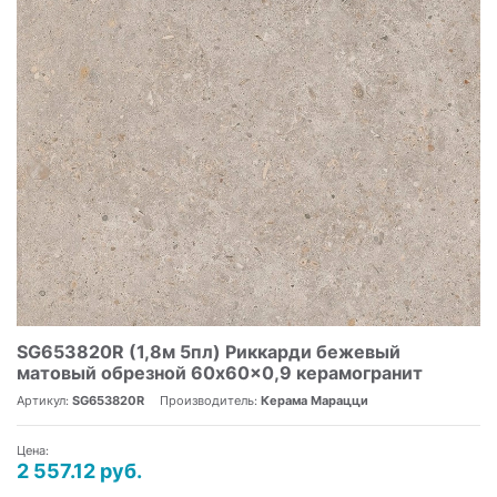
SG653820R (1,8м 5пл) Риккарди бежевый
матовый обрезной 60x60x0,9 керамогранит
Артикул:
SG653820R
Производитель:
Керама Марацци
Цена:
2 557.12 руб.