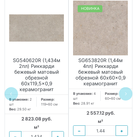
НОВИНКА
SG540620R (1,434м
SG653820R (1,44м
2пл) Риккарди
4пл) Риккарди
бежевый матовый
бежевый матовый
обрезной
обрезной 60x60x0,9
60x119,5x0,9
керамогранит
керамогранит
В упаковке:
4
Размер:
шт
60*60 см
В упаковке:
2
Размер:
Вес:
28.91 кг
шт
119*60 см
Вес:
29.50 кг
2 557.12 руб.
2 823.08 руб.
м²
м²
−
+
−
+