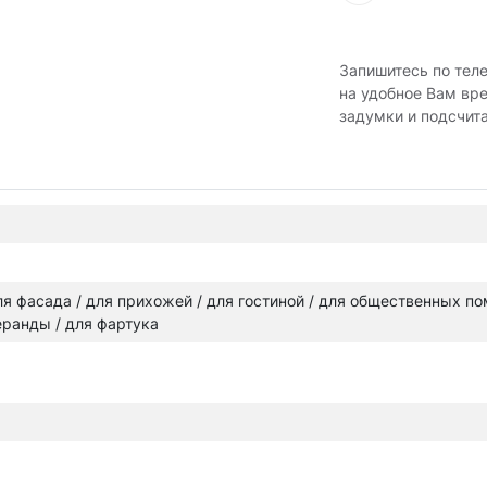
Запишитесь по тел
на удобное Вам вр
задумки и подсчит
 для фасада / для прихожей / для гостиной / для общественных п
веранды / для фартука