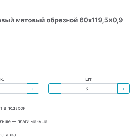
евый матовый обрезной 60x119,5x0,9
к.
шт.
+
−
+
т в подарок
льше — плати меньше
оставка