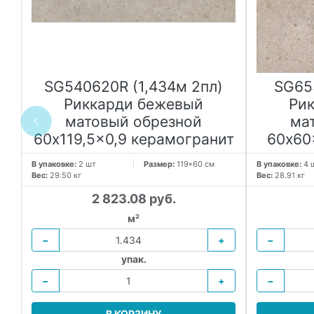
ди
SG540620R (1,434м 2пл)
SG65
Риккарди бежевый
Ри
матовый обрезной
ма
60x119,5x0,9 керамогранит
60x60
В упаковке:
2 шт
Размер:
119*60 см
В упаковке:
4 
Вес:
29.50 кг
Вес:
28.91 кг
2 823.08 руб.
м²
−
+
−
упак.
−
+
−
В КОРЗИНУ