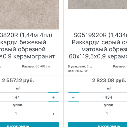
3820R (1,44м 4пл)
SG519920R (1,434
ккарди бежевый
Риккарди серый с
товый обрезной
матовый обрез
x0,9 керамогранит
60х119,5x0,9 керам
шт
Размер:
60*60 см
В упаковке:
2 шт
Размер:
Вес:
28.67 кг
2 557.12 руб.
2 823.08 руб.
м²
м²
+
−
упак.
упак.
+
−
В КОРЗИНУ
В КОРЗИНУ