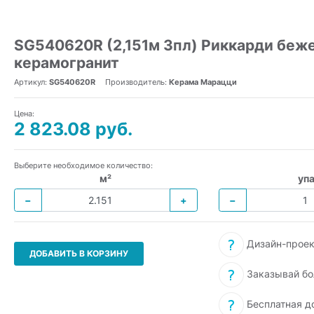
SG540620R (2,151м 3пл) Риккарди беж
керамогранит
Артикул:
SG540620R
Производитель:
Керама Марацци
Цена:
2 823.08 руб.
Выберите необходимое количество:
м²
упа
−
+
−
Дизайн-проек
ДОБАВИТЬ В КОРЗИНУ
Заказывай бо
Бесплатная д