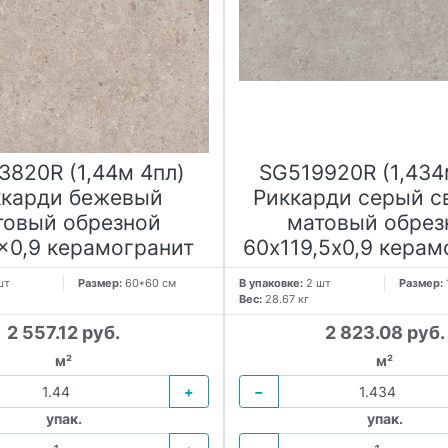
3820R (1,44м 4пл)
SG519920R (1,434
ккарди бежевый
Риккарди серый с
товый обрезной
матовый обрез
x0,9 керамогранит
60х119,5x0,9 керам
шт
Размер:
60*60 см
В упаковке:
2 шт
Размер:
Вес:
28.67 кг
2 557.12 руб.
2 823.08 руб.
м²
м²
+
−
упак.
упак.