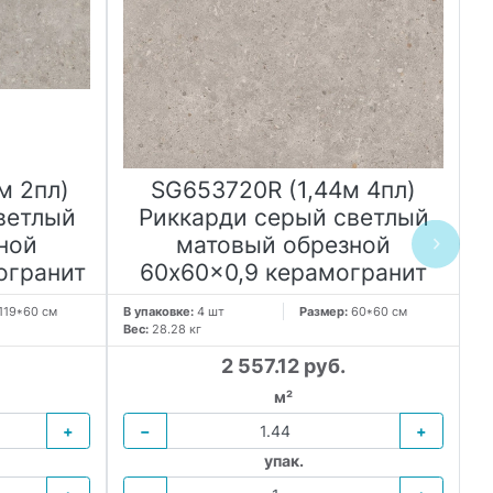
м 2пл)
SG653720R (1,44м 4пл)
V
ветлый
Риккарди серый светлый
ной
матовый обрезной
огранит
60x60x0,9 керамогранит
В 
Ве
119*60 см
В упаковке:
4 шт
Размер:
60*60 см
Вес:
28.28 кг
2 557.12 руб.
м²
+
−
+
упак.