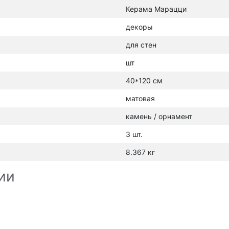
Керама Марацци
декоры
для стен
шт
40*120 см
матовая
камень / орнамент
3 шт.
8.367 кг
ии