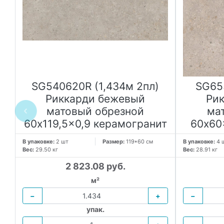
ди
SG540620R (1,434м 2пл)
SG65
Риккарди бежевый
Ри
матовый обрезной
ма
60x119,5x0,9 керамогранит
60x60
В упаковке:
2 шт
Размер:
119*60 см
В упаковке:
4 
Вес:
29.50 кг
Вес:
28.91 кг
2 823.08 руб.
м²
−
+
−
упак.