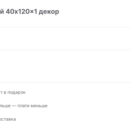
й 40x120x1 декор
т в подарок
льше — плати меньше
оставка