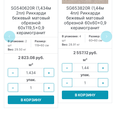
SG540620R (1,434м
SG653820R (1,44м
2пл) Риккарди
4пл) Риккарди
бежевый матовый
бежевый матовый
обрезной
обрезной 60x60x0,9
60x119,5x0,9
керамогранит
керамогранит
В упаковке:
4
Размер:
шт
60*60 см
В упаковке:
2
Размер:
Вес:
28.91 кг
шт
119*60 см
Вес:
29.50 кг
2 557.12 руб.
2 823.08 руб.
м²
м²
−
+
−
+
упак.
упак.
−
+
−
+
В КОРЗИНУ
В КОРЗИНУ