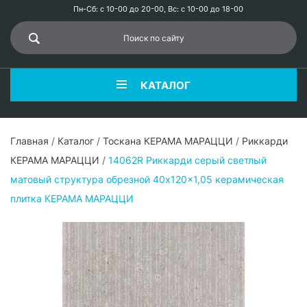
Пн-Сб: с 10-00 до 20-00, Вс: с 10-00 до 18-00
КАТАЛОГ
Главная
/
Каталог
/
Тоскана КЕРАМА МАРАЦЦИ
/
Риккарди
КЕРАМА МАРАЦЦИ
/
14062R Риккарди серый светлый
матовый структура обрезной 40x120x1,05 керамическая
плитка КЕРАМА МАРАЦЦИ