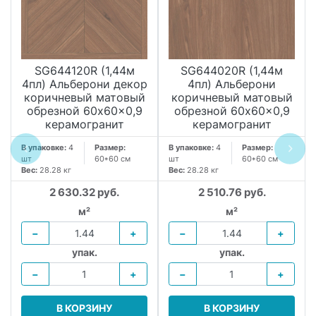
SG644120R (1,44м
SG644020R (1,44м
4пл) Альберони декор
4пл) Альберони
коричневый матовый
коричневый матовый
обрезной 60x60x0,9
обрезной 60x60x0,9
керамогранит
керамогранит
В упаковке:
4
Размер:
В упаковке:
4
Размер:
шт
60*60 см
шт
60*60 см
Вес:
28.28 кг
Вес:
28.28 кг
2 630.32 руб.
2 510.76 руб.
м²
м²
−
+
−
+
упак.
упак.
−
+
−
+
В КОРЗИНУ
В КОРЗИНУ