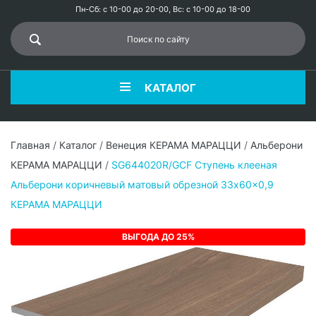
Пн-Сб: с 10-00 до 20-00, Вс: с 10-00 до 18-00
КАТАЛОГ
Главная
/
Каталог
/
Венеция КЕРАМА МАРАЦЦИ
/
Альберони
КЕРАМА МАРАЦЦИ
/
SG644020R/GCF Ступень клееная
Альберони коричневый матовый обрезной 33x60x0,9
КЕРАМА МАРАЦЦИ
ВЫГОДА ДО 25%