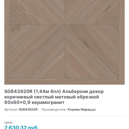
SG643920R (1,44м 4пл) Альберони декор
коричневый светлый матовый обрезной
60x60x0,9 керамогранит
Артикул:
SG643920R
Производитель:
Керама Марацци
Цена:
2 630.32 руб.