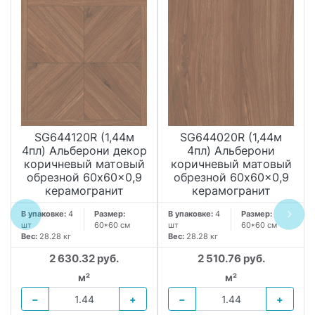
SG644120R (1,44м
SG644020R (1,44м
4пл) Альберони декор
4пл) Альберони
коричневый матовый
коричневый матовый
обрезной 60x60x0,9
обрезной 60x60x0,9
керамогранит
керамогранит
В упаковке:
4
Размер:
В упаковке:
4
Размер:
шт
60*60 см
шт
60*60 см
Вес:
28.28 кг
Вес:
28.28 кг
2 630.32 руб.
2 510.76 руб.
м²
м²
−
+
−
+