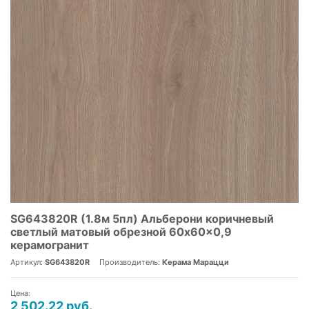
SG643820R (1.8м 5пл) Альберони коричневый
светлый матовый обрезной 60x60x0,9
керамогранит
Артикул:
SG643820R
Производитель:
Керама Марацци
Цена:
2 502.22 руб.