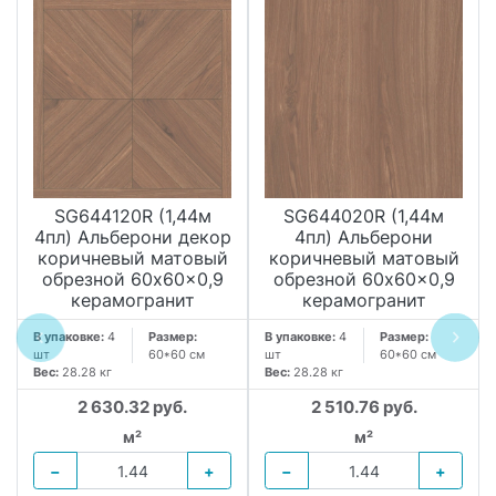
SG644120R (1,44м
SG644020R (1,44м
4пл) Альберони декор
4пл) Альберони
коричневый матовый
коричневый матовый
обрезной 60x60x0,9
обрезной 60x60x0,9
керамогранит
керамогранит
В упаковке:
4
Размер:
В упаковке:
4
Размер:
шт
60*60 см
шт
60*60 см
Вес:
28.28 кг
Вес:
28.28 кг
2 630.32 руб.
2 510.76 руб.
м²
м²
−
+
−
+