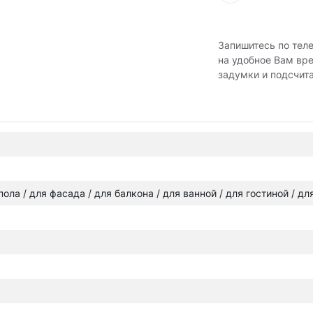
Запишитесь по тел
на удобное Вам вр
задумки и подсчит
 пола / для фасада / для балкона / для ванной / для гостиной / д