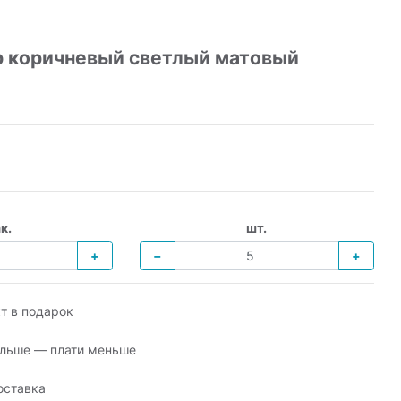
р коричневый светлый матовый
к.
шт.
+
−
+
т в подарок
льше — плати меньше
оставка