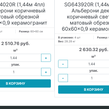
4020R (1,44м 4пл)
SG643920R (1,44м
ерони коричневый
Альберони де
товый обрезной
коричневый све
x0,9 керамогранит
матовый обрез
60x60x0,9 керамо
шт
Размер:
60*60 см
В упаковке:
4 шт
Размер:
Вес:
28.28 кг
2 510.76 руб.
2 630.32 руб.
м²
м²
+
−
упак.
упак.
+
−
В КОРЗИНУ
В КОРЗИНУ