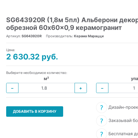
SG643920R (1,8м 5пл) Альберони деко
обрезной 60x60x0,9 керамогранит
Артикул:
SG643920R
Производитель:
Керама Марацци
Цена:
2 630.32 руб.
Выберите необходимое количество:
м²
упа
−
+
−
Дизайн-проек
ДОБАВИТЬ В КОРЗИНУ
Заказывай бо
Бесплатная д