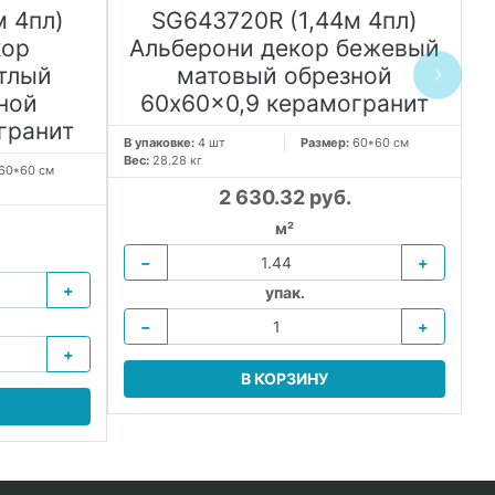
 4пл)
SG643720R (1,44м 4пл)
кор
Альберони декор бежевый
тлый
матовый обрезной
ной
60x60x0,9 керамогранит
гранит
В упаковке:
4 шт
Размер:
60*60 см
В 
Вес:
28.28 кг
Ве
60*60 см
2 630.32 руб.
м²
−
+
+
упак.
−
+
+
В КОРЗИНУ