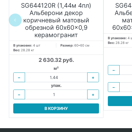
SG644120R (1,44м 4пл)
SG64
й
Альберони декор
Альб
коричневый матовый
ма
обрезной 60x60x0,9
60x60
керамогранит
В упаковке:
4 
Вес:
28.28 кг
В упаковке:
4 шт
Размер:
60*60 см
Вес:
28.28 кг
2 630.32 руб.
м²
−
−
+
упак.
−
−
+
В КОРЗИНУ