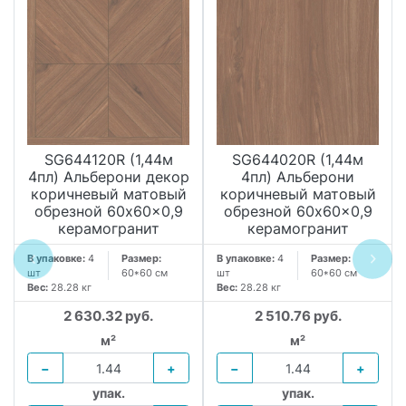
SG644120R (1,44м
SG644020R (1,44м
4пл) Альберони декор
4пл) Альберони
коричневый матовый
коричневый матовый
обрезной 60x60x0,9
обрезной 60x60x0,9
керамогранит
керамогранит
В упаковке:
4
Размер:
В упаковке:
4
Размер:
шт
60*60 см
шт
60*60 см
Вес:
28.28 кг
Вес:
28.28 кг
2 630.32 руб.
2 510.76 руб.
м²
м²
−
+
−
+
упак.
упак.