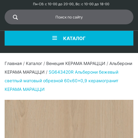
Пн-Сб: с 10-00 до 20-00, Вс: с 10-00 до 18-00
КАТАЛОГ
Главная
/
Каталог
/
Венеция КЕРАМА МАРАЦЦИ
/
Альберони
КЕРАМА МАРАЦЦИ
/
SG643420R Альберони бежевый
светлый матовый обрезной 60x60x0,9 керамогранит
КЕРАМА МАРАЦЦИ