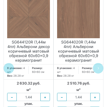
SG644120R (1,44м
SG644020R (1,44м
4пл) Альберони декор
4пл) Альберони
коричневый матовый
коричневый матовый
обрезной 60x60x0,9
обрезной 60x60x0,9
керамогранит
керамогранит
В упаковке:
4
Размер:
В упаковке:
4
Размер:
шт
60*60 см
шт
60*60 см
Вес:
28.28 кг
Вес:
28.28 кг
2 630.32 руб.
2 510.76 руб.
м²
м²
−
+
−
+
упак.
упак.