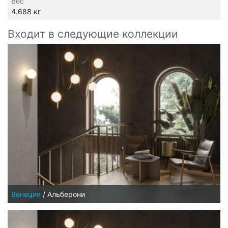
Вес
4.688 кг
Входит в следующие коллекции
Венеция
/
Альберони