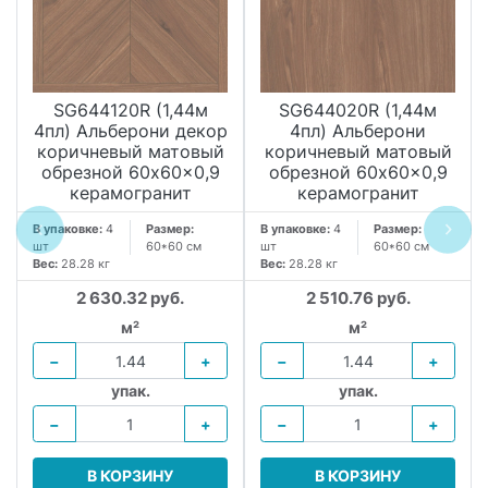
SG644120R (1,44м
SG644020R (1,44м
4пл) Альберони декор
4пл) Альберони
коричневый матовый
коричневый матовый
обрезной 60x60x0,9
обрезной 60x60x0,9
керамогранит
керамогранит
В упаковке:
4
Размер:
В упаковке:
4
Размер:
шт
60*60 см
шт
60*60 см
Вес:
28.28 кг
Вес:
28.28 кг
2 630.32 руб.
2 510.76 руб.
м²
м²
−
+
−
+
упак.
упак.
−
+
−
+
В КОРЗИНУ
В КОРЗИНУ