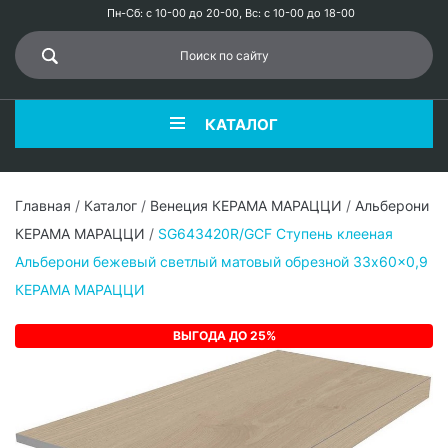
Пн-Сб: с 10-00 до 20-00, Вс: с 10-00 до 18-00
КАТАЛОГ
Главная
/
Каталог
/
Венеция КЕРАМА МАРАЦЦИ
/
Альберони
КЕРАМА МАРАЦЦИ
/
SG643420R/GCF Ступень клееная
Альберони бежевый светлый матовый обрезной 33x60x0,9
КЕРАМА МАРАЦЦИ
ВЫГОДА ДО 25%