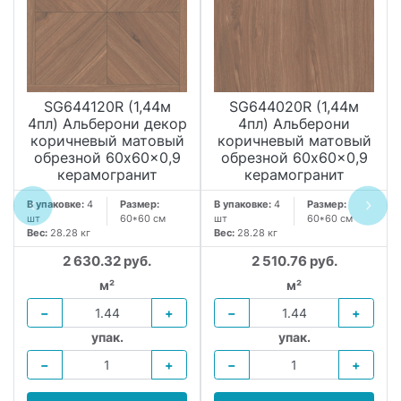
SG644120R (1,44м
SG644020R (1,44м
4пл) Альберони декор
4пл) Альберони
коричневый матовый
коричневый матовый
обрезной 60x60x0,9
обрезной 60x60x0,9
керамогранит
керамогранит
В упаковке:
4
Размер:
В упаковке:
4
Размер:
шт
60*60 см
шт
60*60 см
Вес:
28.28 кг
Вес:
28.28 кг
2 630.32 руб.
2 510.76 руб.
м²
м²
−
+
−
+
упак.
упак.
−
+
−
+