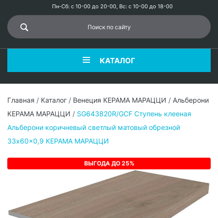
Пн-Сб: с 10-00 до 20-00, Вс: с 10-00 до 18-00
КАТАЛОГ
Главная
/
Каталог
/
Венеция КЕРАМА МАРАЦЦИ
/
Альберони
КЕРАМА МАРАЦЦИ
/
SG643820R/GCF Ступень клееная
Альберони коричневый светлый матовый обрезной
33x60x0,9 КЕРАМА МАРАЦЦИ
ВЫГОДА ДО 25%