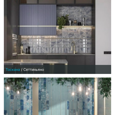
Тоскана
/
Сеттиньяно