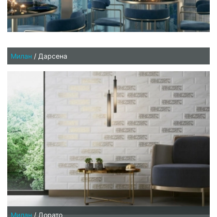
Милан
/
Дарсена
Милан
/
Дорато