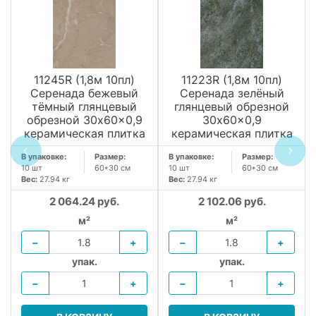
11245R (1,8м 10пл)
11223R (1,8м 10пл)
Серенада бежевый
Серенада зелёный
тёмный глянцевый
глянцевый обрезной
обрезной 30x60x0,9
30x60x0,9
керамическая плитка
керамическая плитка
В упаковке:
Размер:
В упаковке:
Размер:
10 шт
60*30 см
10 шт
60*30 см
Вес:
27.94 кг
Вес:
27.94 кг
2 064.24 руб.
2 102.06 руб.
м²
м²
−
+
−
+
упак.
упак.
−
+
−
+