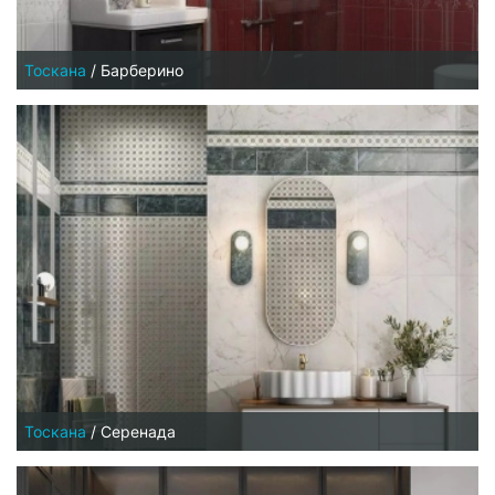
Тоскана
/
Барберино
Тоскана
/
Серенада