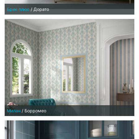
Брик плюс
/
Дорато
Милан
/
Борромео