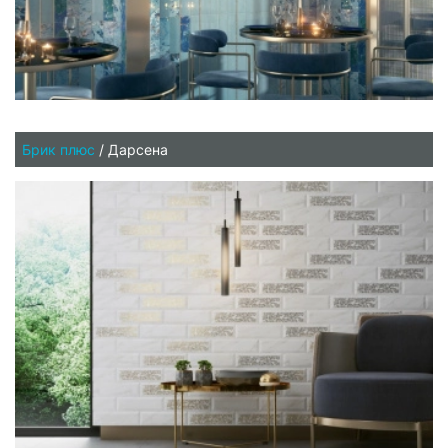
Брик плюс
/
Дарсена