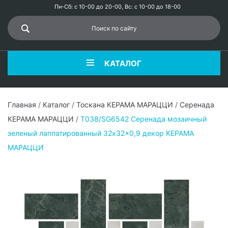
Пн-Сб: с 10-00 до 20-00, Вс: с 10-00 до 18-00
КАТАЛОГ
Главная
/
Каталог
/
Тоскана КЕРАМА МАРАЦЦИ
/
Серенада
КЕРАМА МАРАЦЦИ
/
T038/SG6542 Серенада мозаичный
зеленый лаппатированный 32x32x0,9 декор КЕРАМА
МАРАЦЦИ