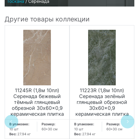
Тоскана
/
Серенада
Другие товары коллекции
11245R (1,8м 10пл)
11223R (1,8м 10пл)
Серенада бежевый
Серенада зелёный
тёмный глянцевый
глянцевый обрезной
обрезной 30x60x0,9
30x60x0,9
керамическая плитка
керамическая плитка
В упаковке:
Размер:
В упаковке:
Размер:
10 шт
60*30 см
10 шт
60*30 см
Вес:
27.94 кг
Вес:
27.94 кг