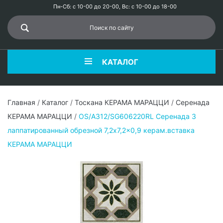
Пн-Сб: с 10-00 до 20-00, Вс: с 10-00 до 18-00
КАТАЛОГ
Главная
/
Каталог
/
Тоскана КЕРАМА МАРАЦЦИ
/
Серенада
КЕРАМА МАРАЦЦИ
/
OS/A312/SG606220RL Серенада 3
лаппатированный обрезной 7,2x7,2x0,9 керам.вставка
КЕРАМА МАРАЦЦИ