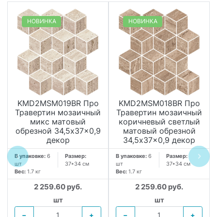
НОВИНКА
НОВИНКА
KMD2MSM019BR Про
KMD2MSM018BR Про
Травертин мозаичный
Травертин мозаичный
микс матовый
коричневый светлый
обрезной 34,5x37x0,9
матовый обрезной
декор
34,5x37x0,9 декор
В упаковке:
6
Размер:
В упаковке:
6
Размер:
шт
37*34 см
шт
37*34 см
Вес:
1.7 кг
Вес:
1.7 кг
2 259.60 руб.
2 259.60 руб.
шт
шт
−
+
−
+