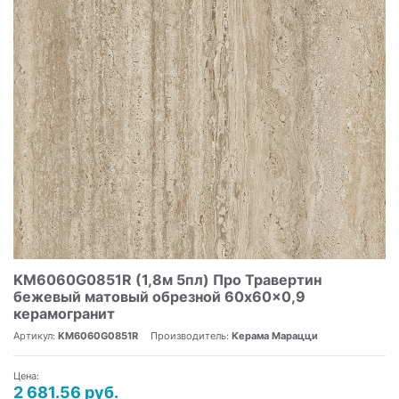
KM6060G0851R (1,8м 5пл) Про Травертин
бежевый матовый обрезной 60x60x0,9
керамогранит
Артикул:
KM6060G0851R
Производитель:
Керама Марацци
Цена:
2 681.56 руб.