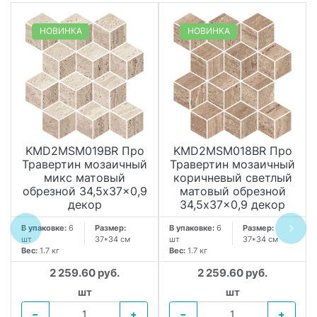
НОВИНКА
НОВИНКА
KMD2MSM019BR Про
KMD2MSM018BR Про
Травертин мозаичный
Травертин мозаичный
микс матовый
коричневый светлый
обрезной 34,5x37x0,9
матовый обрезной
декор
34,5x37x0,9 декор
В упаковке:
6
Размер:
В упаковке:
6
Размер:
шт
37*34 см
шт
37*34 см
Вес:
1.7 кг
Вес:
1.7 кг
2 259.60 руб.
2 259.60 руб.
шт
шт
−
+
−
+