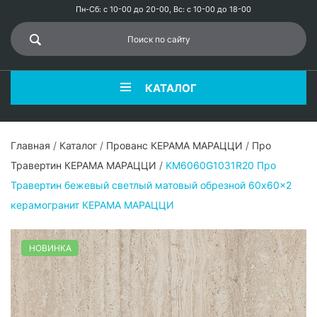
Пн-Сб: с 10-00 до 20-00, Вс: с 10-00 до 18-00
КАТАЛОГ
Главная
/
Каталог
/
Прованс КЕРАМА МАРАЦЦИ
/
Про
Травертин КЕРАМА МАРАЦЦИ
/
KM6060G1031R20 Про
Травертин бежевый светлый матовый обрезной 60x60x2
керамогранит КЕРАМА МАРАЦЦИ
НОВИНКА