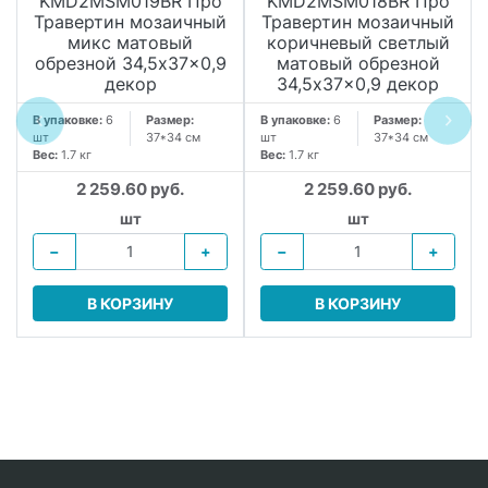
KMD2MSM019BR Про
KMD2MSM018BR Про
Травертин мозаичный
Травертин мозаичный
микс матовый
коричневый светлый
обрезной 34,5x37x0,9
матовый обрезной
декор
34,5x37x0,9 декор
В упаковке:
6
Размер:
В упаковке:
6
Размер:
шт
37*34 см
шт
37*34 см
Вес:
1.7 кг
Вес:
1.7 кг
2 259.60 руб.
2 259.60 руб.
шт
шт
−
+
−
+
В КОРЗИНУ
В КОРЗИНУ