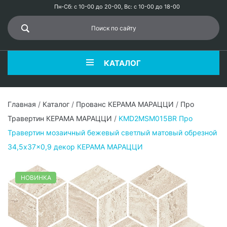
Пн-Сб: с 10-00 до 20-00, Вс: с 10-00 до 18-00
КАТАЛОГ
Главная
/
Каталог
/
Прованс КЕРАМА МАРАЦЦИ
/
Про
Травертин КЕРАМА МАРАЦЦИ
/
KMD2MSM015BR Про
Травертин мозаичный бежевый светлый матовый обрезной
34,5x37x0,9 декор КЕРАМА МАРАЦЦИ
НОВИНКА