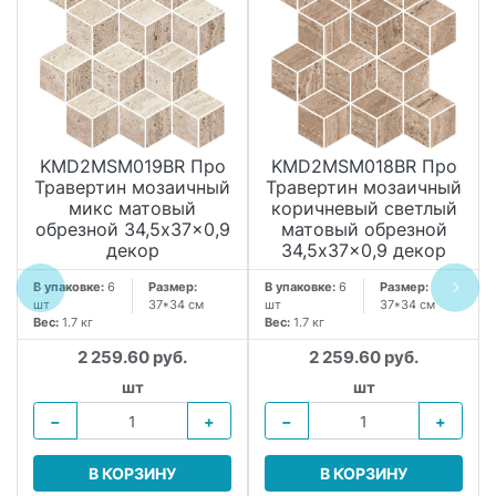
KMD2MSM019BR Про
KMD2MSM018BR Про
Травертин мозаичный
Травертин мозаичный
микс матовый
коричневый светлый
обрезной 34,5x37x0,9
матовый обрезной
декор
34,5x37x0,9 декор
В упаковке:
6
Размер:
В упаковке:
6
Размер:
шт
37*34 см
шт
37*34 см
Вес:
1.7 кг
Вес:
1.7 кг
2 259.60 руб.
2 259.60 руб.
шт
шт
−
+
−
+
В КОРЗИНУ
В КОРЗИНУ