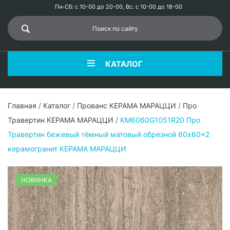
Пн-Сб: с 10-00 до 20-00, Вс: с 10-00 до 18-00
КАТАЛОГ
Главная
/
Каталог
/
Прованс КЕРАМА МАРАЦЦИ
/
Про
Травертин КЕРАМА МАРАЦЦИ
/
KM6060G1051R20 Про
Травертин бежевый тёмный матовый обрезной 60x60x2
керамогранит КЕРАМА МАРАЦЦИ
НОВИНКА