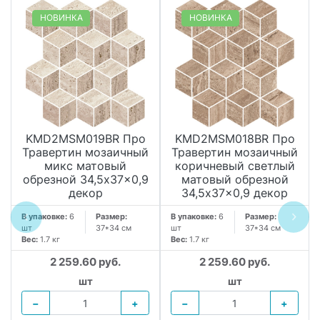
НОВИНКА
НОВИНКА
KMD2MSM019BR Про
KMD2MSM018BR Про
Травертин мозаичный
Травертин мозаичный
микс матовый
коричневый светлый
обрезной 34,5x37x0,9
матовый обрезной
декор
34,5x37x0,9 декор
В упаковке:
6
Размер:
В упаковке:
6
Размер:
шт
37*34 см
шт
37*34 см
Вес:
1.7 кг
Вес:
1.7 кг
2 259.60 руб.
2 259.60 руб.
шт
шт
−
+
−
+