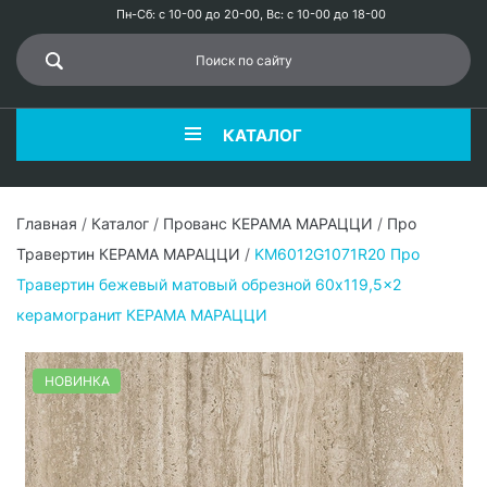
Пн-Сб: с 10-00 до 20-00, Вс: с 10-00 до 18-00
КАТАЛОГ
Главная
/
Каталог
/
Прованс КЕРАМА МАРАЦЦИ
/
Про
Травертин КЕРАМА МАРАЦЦИ
/
KM6012G1071R20 Про
Травертин бежевый матовый обрезной 60x119,5x2
керамогранит КЕРАМА МАРАЦЦИ
НОВИНКА