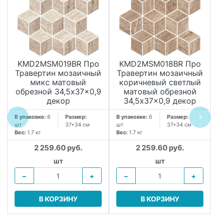
KMD2MSM019BR Про
KMD2MSM018BR Про
Травертин мозаичный
Травертин мозаичный
микс матовый
коричневый светлый
обрезной 34,5x37x0,9
матовый обрезной
декор
34,5x37x0,9 декор
В упаковке:
6
Размер:
В упаковке:
6
Размер:
шт
37*34 см
шт
37*34 см
Вес:
1.7 кг
Вес:
1.7 кг
2 259.60 руб.
2 259.60 руб.
шт
шт
−
+
−
+
В КОРЗИНУ
В КОРЗИНУ