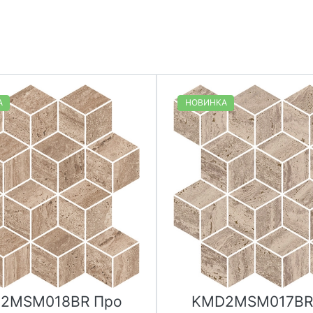
А
НОВИНКА
2MSM018BR Про
KMD2MSM017BR