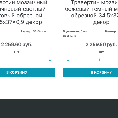
ертин мозаичный
Травертин моза
ичневый светлый
бежевый тёмный м
товый обрезной
обрезной 34,5x3
,5x37x0,9 декор
декор
шт
Размер:
37*34 см
В упаковке:
6 шт
Размер:
Вес:
1.7 кг
2 259.60 руб.
2 259.60 руб.
шт
шт
+
−
В КОРЗИНУ
В КОРЗИНУ