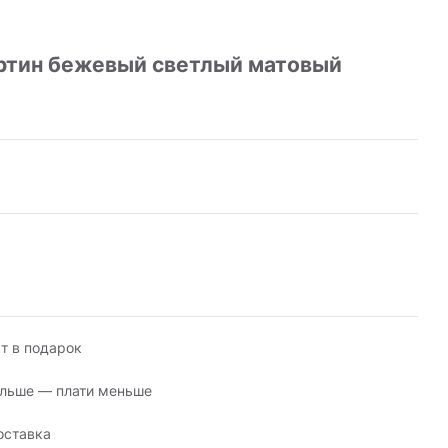
ртин бежевый светлый матовый
т в подарок
льше — плати меньше
оставка