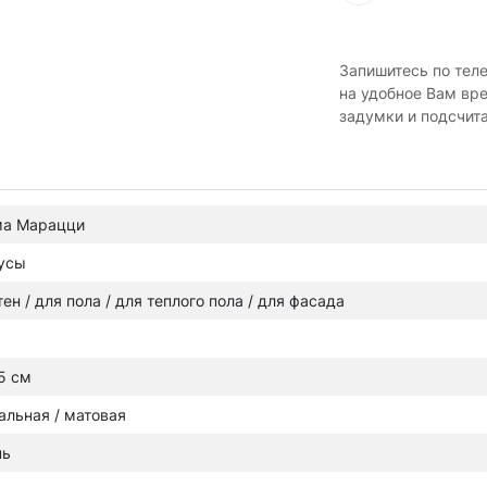
Запишитесь по тел
на удобное Вам вр
задумки и подсчит
ма Марацци
усы
тен / для пола / для теплого пола / для фасада
5 см
альная / матовая
нь