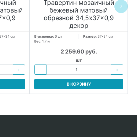
ичный
Травертин мозаичный
атовый
бежевый матовый
7x0,9
обрезной 34,5x37x0,9
декор
37*34 см
В упаковке:
6 шт
Размер:
37*34 см
В 
Вес:
1.7 кг
Ве
2 259.60 руб.
шт
+
−
+
В КОРЗИНУ