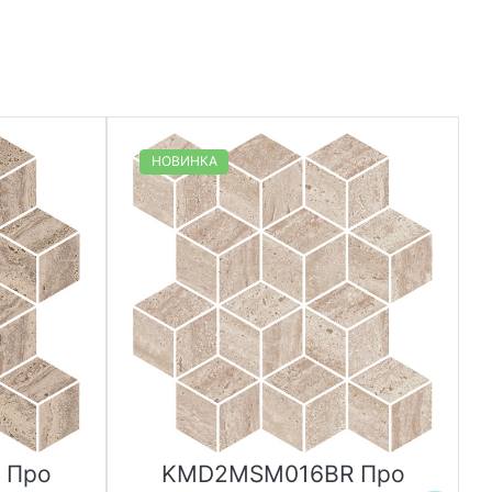
НОВИНКА
 Про
KMD2MSM016BR Про