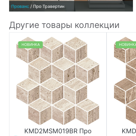
Прованс
/
Про Травертин
Другие товары коллекции
НОВИНКА
НОВИНК
KMD2MSM019BR Про
KMD