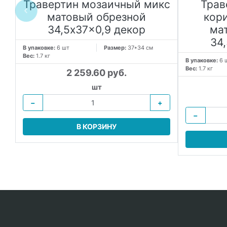
Травертин мозаичный микс
Трав
ой
матовый обрезной
кор
т
34,5x37x0,9 декор
ма
34
В упаковке:
6 шт
Размер:
37*34 см
Вес:
1.7 кг
В упаковке:
6 
Вес:
1.7 кг
2 259.60 руб.
шт
−
+
−
В КОРЗИНУ