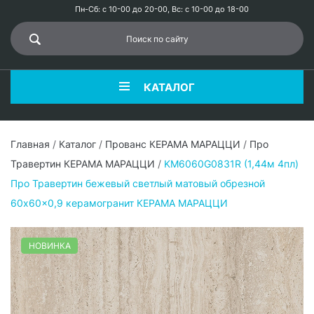
Пн-Сб: с 10-00 до 20-00, Вс: с 10-00 до 18-00
КАТАЛОГ
Главная
/
Каталог
/
Прованс КЕРАМА МАРАЦЦИ
/
Про
Травертин КЕРАМА МАРАЦЦИ
/
KM6060G0831R (1,44м 4пл)
Про Травертин бежевый светлый матовый обрезной
60x60x0,9 керамогранит КЕРАМА МАРАЦЦИ
НОВИНКА