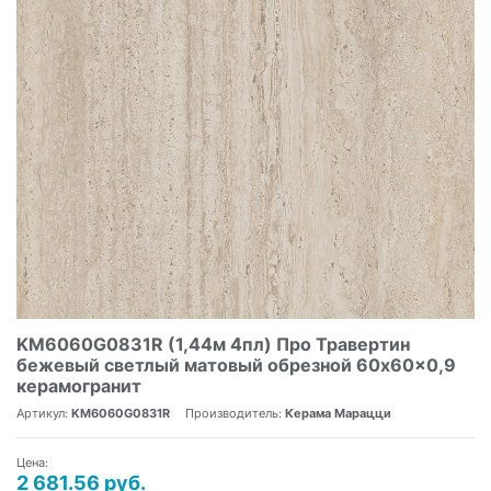
KM6060G0831R (1,44м 4пл) Про Травертин
бежевый светлый матовый обрезной 60x60x0,9
керамогранит
Артикул:
KM6060G0831R
Производитель:
Керама Марацци
Цена:
2 681.56 руб.