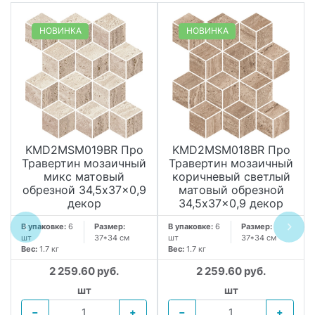
НОВИНКА
НОВИНКА
KMD2MSM019BR Про
KMD2MSM018BR Про
Травертин мозаичный
Травертин мозаичный
микс матовый
коричневый светлый
обрезной 34,5x37x0,9
матовый обрезной
декор
34,5x37x0,9 декор
В упаковке:
6
Размер:
В упаковке:
6
Размер:
шт
37*34 см
шт
37*34 см
Вес:
1.7 кг
Вес:
1.7 кг
2 259.60 руб.
2 259.60 руб.
шт
шт
−
+
−
+