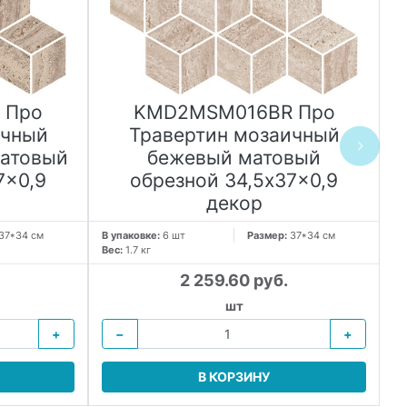
 Про
KMD2MSM016BR Про
ичный
Травертин мозаичный
атовый
бежевый матовый
7x0,9
обрезной 34,5x37x0,9
декор
37*34 см
В упаковке:
6 шт
Размер:
37*34 см
В 
Вес:
1.7 кг
Ве
2 259.60 руб.
шт
+
−
+
В КОРЗИНУ