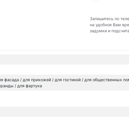
Запишитесь по тел
на удобное Вам вр
задумки и подсчит
 для фасада / для прихожей / для гостиной / для общественных п
веранды / для фартука