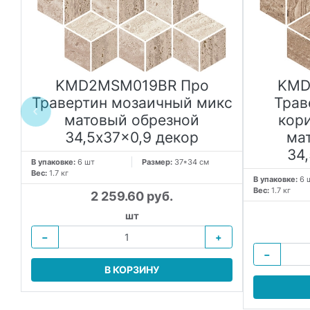
KMD2MSM019BR Про
KMD
Травертин мозаичный микс
Трав
матовый обрезной
кор
т
34,5x37x0,9 декор
ма
34
В упаковке:
6 шт
Размер:
37*34 см
Вес:
1.7 кг
В упаковке:
6 
Вес:
1.7 кг
2 259.60 руб.
шт
−
+
−
В КОРЗИНУ