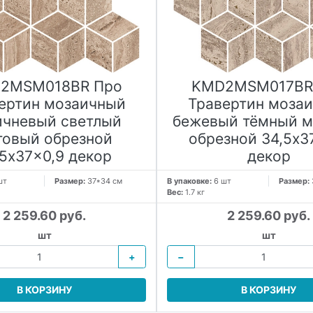
2MSM018BR Про
KMD2MSM017BR
ертин мозаичный
Травертин моза
ичневый светлый
бежевый тёмный м
товый обрезной
обрезной 34,5x3
,5x37x0,9 декор
декор
шт
Размер:
37*34 см
В упаковке:
6 шт
Размер:
Вес:
1.7 кг
2 259.60 руб.
2 259.60 руб.
шт
шт
+
−
В КОРЗИНУ
В КОРЗИНУ