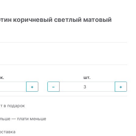
ртин коричневый светлый матовый
к.
шт.
+
−
+
т в подарок
льше — плати меньше
оставка