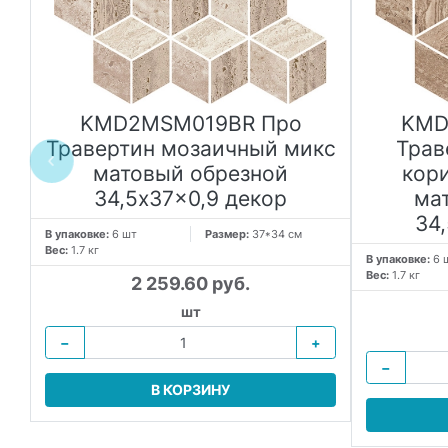
KMD2MSM019BR Про
KMD
Травертин мозаичный микс
Трав
матовый обрезной
кор
т
34,5x37x0,9 декор
ма
34
В упаковке:
6 шт
Размер:
37*34 см
Вес:
1.7 кг
В упаковке:
6 
Вес:
1.7 кг
2 259.60 руб.
шт
−
+
−
В КОРЗИНУ