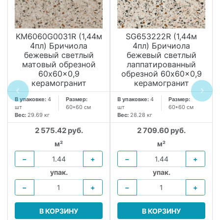
KM6060G0031R (1,44м
SG653222R (1,44м
4пл) Бричиола
4пл) Бричиола
бежевый светлый
бежевый светлый
матовый обрезной
лаппатированный
60x60x0,9
обрезной 60x60x0,9
керамогранит
керамогранит
В упаковке:
4
Размер:
В упаковке:
4
Размер:
шт
60*60 см
шт
60*60 см
Вес:
29.69 кг
Вес:
28.28 кг
2 575.42 руб.
2 709.60 руб.
м²
м²
−
+
−
+
упак.
упак.
−
+
−
+
В КОРЗИНУ
В КОРЗИНУ