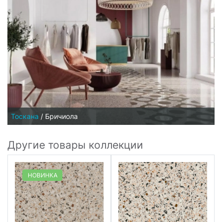
Тоскана
/
Бричиола
Другие товары коллекции
НОВИНКА