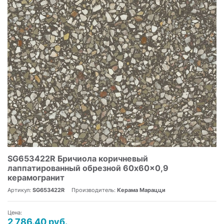
SG653422R Бричиола коричневый
лаппатированный обрезной 60x60x0,9
керамогранит
Артикул:
SG653422R
Производитель:
Керама Марацци
Цена:
2 786.40 руб.