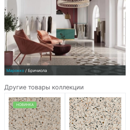
Марокко
/
Бричиола
Другие товары коллекции
НОВИНКА