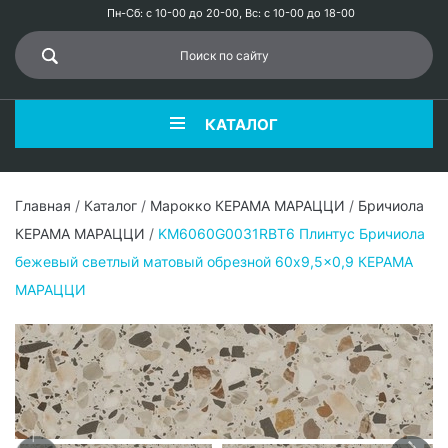
Пн-Сб: с 10-00 до 20-00, Вс: с 10-00 до 18-00
КАТАЛОГ
Главная
/
Каталог
/
Марокко КЕРАМА МАРАЦЦИ
/
Бричиола
КЕРАМА МАРАЦЦИ
/
KM6060G0031RBT6 Плинтус Бричиола
бежевый светлый матовый обрезной 60x9,5x0,9 КЕРАМА
МАРАЦЦИ