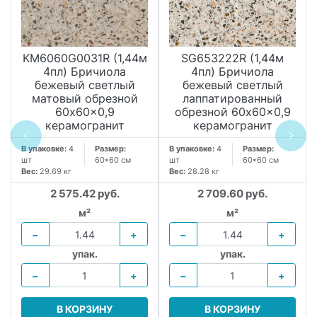
KM6060G0031R (1,44м
SG653222R (1,44м
4пл) Бричиола
4пл) Бричиола
бежевый светлый
бежевый светлый
матовый обрезной
лаппатированный
60x60x0,9
обрезной 60x60x0,9
керамогранит
керамогранит
В упаковке:
4
Размер:
В упаковке:
4
Размер:
шт
60*60 см
шт
60*60 см
Вес:
29.69 кг
Вес:
28.28 кг
2 575.42 руб.
2 709.60 руб.
м²
м²
−
+
−
+
упак.
упак.
−
+
−
+
В КОРЗИНУ
В КОРЗИНУ