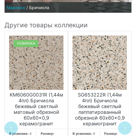
Марокко
/
Бричиола
Другие товары коллекции
НОВИНКА
KM6060G0031R (1,44м
SG653222R (1,44м
4пл) Бричиола
4пл) Бричиола
бежевый светлый
бежевый светлый
матовый обрезной
лаппатированный
60x60x0,9
обрезной 60x60x0,9
керамогранит
керамогранит
В упаковке:
4
Размер:
В упаковке:
4
Размер: