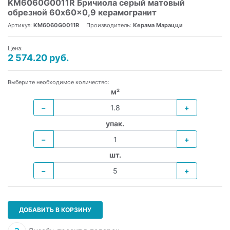
KM6060G0011R Бричиола серый матовый
обрезной 60x60x0,9 керамогранит
Артикул:
KM6060G0011R
Производитель:
Керама Марацци
Цена:
2 574.20 руб.
Выберите необходимое количество:
м²
−
+
упак.
−
+
шт.
−
+
ДОБАВИТЬ В КОРЗИНУ