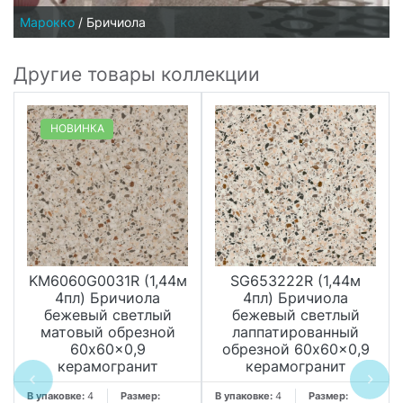
Марокко
/
Бричиола
Другие товары коллекции
НОВИНКА
KM6060G0031R (1,44м
SG653222R (1,44м
4пл) Бричиола
4пл) Бричиола
бежевый светлый
бежевый светлый
матовый обрезной
лаппатированный
60x60x0,9
обрезной 60x60x0,9
керамогранит
керамогранит
В упаковке:
4
Размер:
В упаковке:
4
Размер: