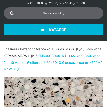
Пн-Сб: с 10-00 до 20-00, Вс: с 10-00 до 18-00
КАТАЛОГ
Главная
/
Каталог
/
Марокко КЕРАМА МАРАЦЦИ
/
Бричиола
КЕРАМА МАРАЦЦИ
/
KM6060G0001R (1,44м 4пл) Бричиола
белый матовый обрезной 60x60x0,9 керамогранит КЕРАМА
МАРАЦЦИ