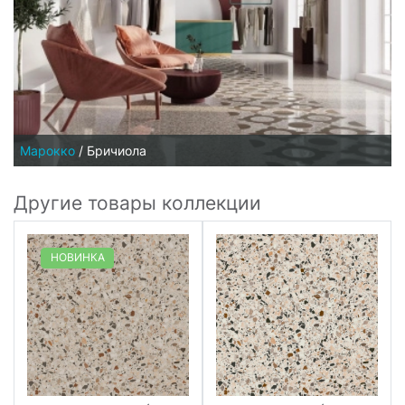
Марокко
/
Бричиола
Другие товары коллекции
НОВИНКА