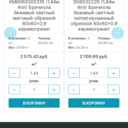
KM6060G0031R (1,44м
SG653222R (1,44м
4пл) Бричиола
4пл) Бричиола
бежевый светлый
бежевый светлый
матовый обрезной
лаппатированный
60x60x0,9
обрезной 60x60x0,9
керамогранит
керамогранит
В упаковке:
4
Размер:
В упаковке:
4
Размер:
шт
60*60 см
шт
60*60 см
Вес:
29.69 кг
Вес:
28.28 кг
2 575.42 руб.
2 709.60 руб.
м²
м²
−
+
−
+
упак.
упак.
−
+
−
+
В КОРЗИНУ
В КОРЗИНУ