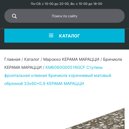
Пн-Сб: с 10-00 до 20-00, Вс: с 10-00 до 18-00
КАТАЛОГ
Главная
/
Каталог
/
Марокко КЕРАМА МАРАЦЦИ
/
Бричиола
КЕРАМА МАРАЦЦИ
/
KM6060G0051RGCF Ступень
фронтальная клееная Бричиола коричневый матовый
обрезной 33x60x0,9 КЕРАМА МАРАЦЦИ