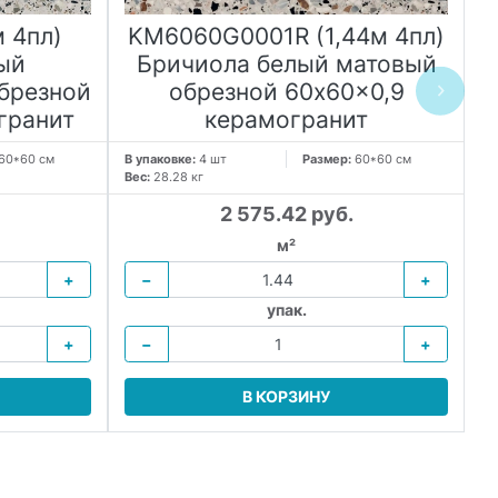
 4пл)
KM6060G0001R (1,44м 4пл)
ый
Бричиола белый матовый
брезной
обрезной 60x60x0,9
гранит
керамогранит
60*60 см
В упаковке:
4 шт
Размер:
60*60 см
Вес:
28.28 кг
В 
Ве
2 575.42 руб.
м²
+
−
+
упак.
+
−
+
В КОРЗИНУ