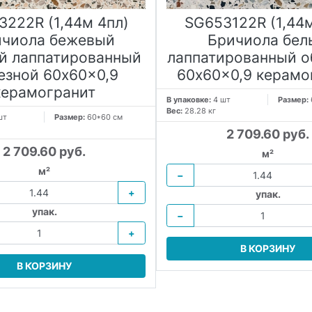
3222R (1,44м 4пл)
SG653122R (1,44м
ичиола бежевый
Бричиола бел
й лаппатированный
лаппатированный о
езной 60x60x0,9
60x60x0,9 керамо
керамогранит
В упаковке:
4 шт
Размер:
Вес:
28.28 кг
шт
Размер:
60*60 см
2 709.60 руб.
2 709.60 руб.
м²
м²
−
+
упак.
упак.
−
+
В КОРЗИНУ
В КОРЗИНУ