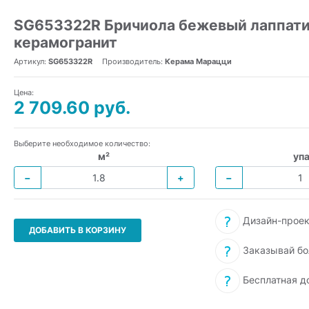
SG653322R Бричиола бежевый лаппати
керамогранит
Артикул:
SG653322R
Производитель:
Керама Марацци
Цена:
2 709.60 руб.
Выберите необходимое количество:
м²
упа
−
+
−
Дизайн-проек
ДОБАВИТЬ В КОРЗИНУ
Заказывай бо
Бесплатная д