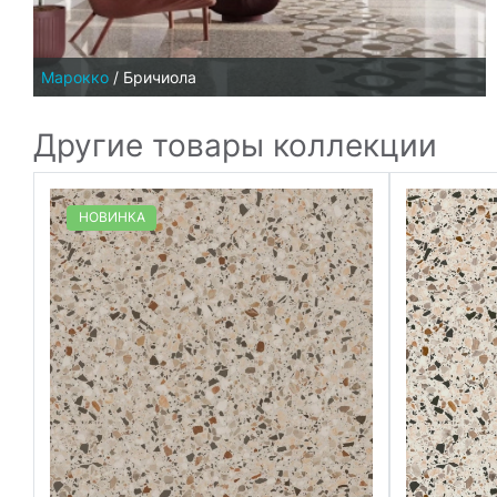
Марокко
/
Бричиола
Другие товары коллекции
НОВИНКА