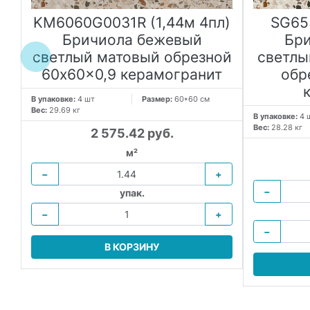
)
KM6060G0031R (1,44м 4пл)
SG65
й
Бричиола бежевый
Бр
светлый матовый обрезной
светлы
60x60x0,9 керамогранит
обр
В упаковке:
4 шт
Размер:
60*60 см
Вес:
29.69 кг
В упаковке:
4 
Вес:
28.28 кг
2 575.42 руб.
м²
−
+
−
упак.
−
+
−
В КОРЗИНУ