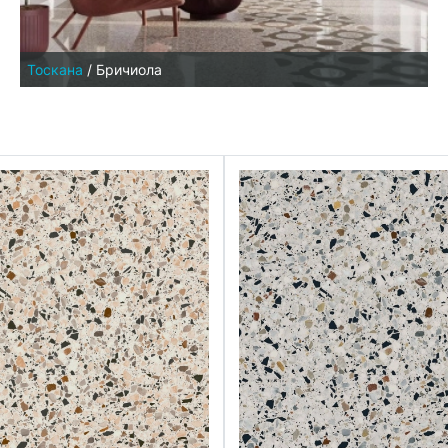
Тоскана
/
Бричиола