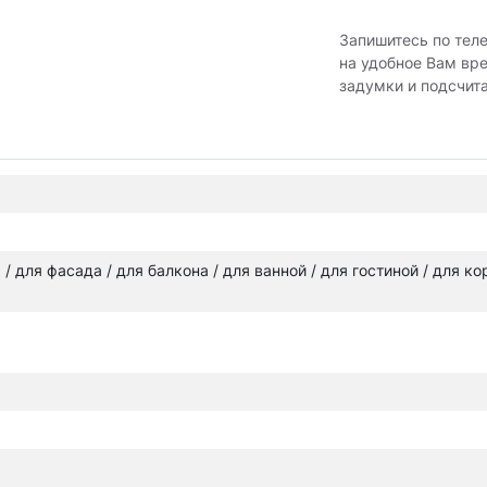
Запишитесь по тел
на удобное Вам вр
задумки и подсчит
а / для фасада / для балкона / для ванной / для гостиной / для к