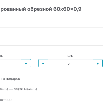
рованный обрезной 60x60x0,9
к.
шт.
+
−
+
т в подарок
льше — плати меньше
оставка