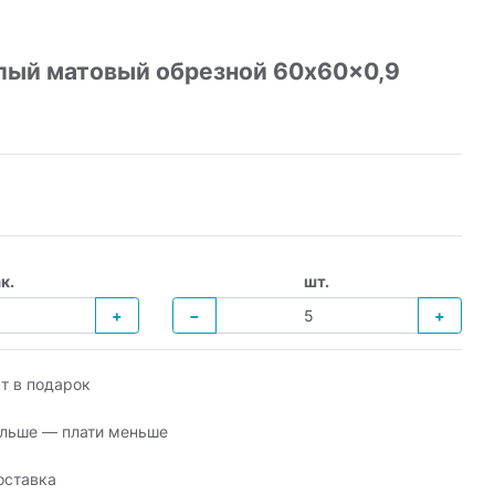
лый матовый обрезной 60x60x0,9
к.
шт.
+
−
+
т в подарок
льше — плати меньше
оставка