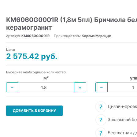
KM6060G0001R (1,8м 5пл) Бричиола бе
керамогранит
Артикул:
KM6060G0001R
Производитель:
Керама Марацци
Цена:
2 575.42 руб.
Выберите необходимое количество:
м²
упа
−
+
−
Дизайн-проек
ДОБАВИТЬ В КОРЗИНУ
Заказывай бо
Бесплатная д