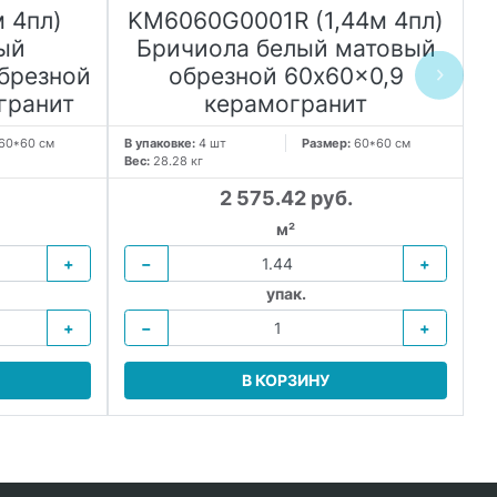
 4пл)
KM6060G0001R (1,44м 4пл)
ый
Бричиола белый матовый
брезной
обрезной 60x60x0,9
гранит
керамогранит
60*60 см
В упаковке:
4 шт
Размер:
60*60 см
Вес:
28.28 кг
В 
Ве
2 575.42 руб.
м²
+
−
+
упак.
+
−
+
В КОРЗИНУ