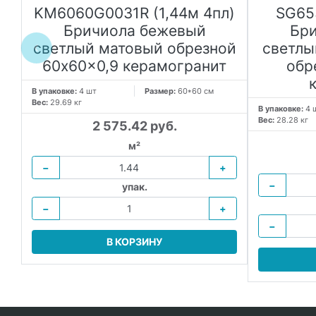
KM6060G0031R (1,44м 4пл)
SG65
Бричиола бежевый
Бр
й
светлый матовый обрезной
светлы
60x60x0,9 керамогранит
обр
В упаковке:
4 шт
Размер:
60*60 см
Вес:
29.69 кг
В упаковке:
4 
Вес:
28.28 кг
2 575.42 руб.
м²
−
+
−
упак.
−
+
−
В КОРЗИНУ