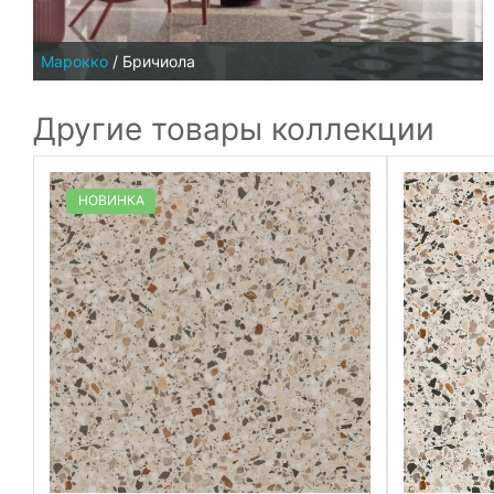
Марокко
/
Бричиола
Другие товары коллекции
НОВИНКА