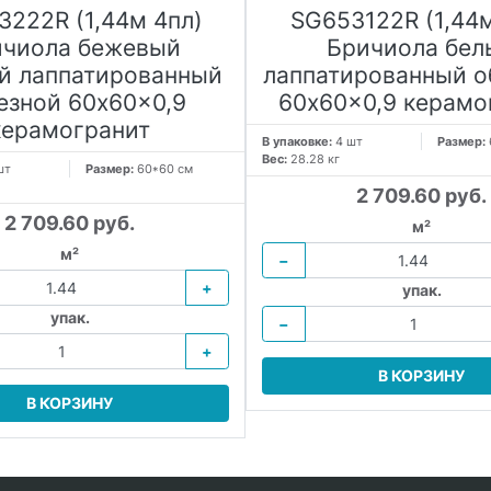
3222R (1,44м 4пл)
SG653122R (1,44м
ичиола бежевый
Бричиола бел
й лаппатированный
лаппатированный о
езной 60x60x0,9
60x60x0,9 керамо
керамогранит
В упаковке:
4 шт
Размер:
Вес:
28.28 кг
шт
Размер:
60*60 см
2 709.60 руб.
2 709.60 руб.
м²
м²
−
+
упак.
упак.
−
+
В КОРЗИНУ
В КОРЗИНУ