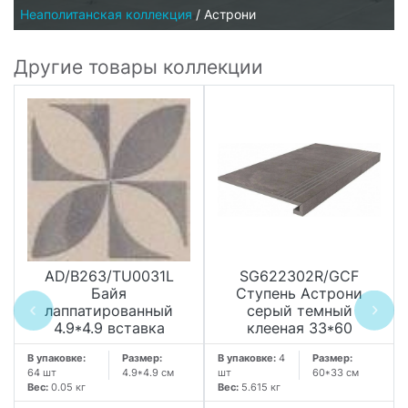
Неаполитанская коллекция
/
Астрони
Другие товары коллекции
AD/B263/TU0031L
SG622302R/GCF
Байя
Ступень Астрони
лаппатированный
серый темный
4.9*4.9 вставка
клееная 33*60
В упаковке:
Размер:
В упаковке:
4
Размер:
64 шт
4.9*4.9 см
шт
60*33 см
Вес:
0.05 кг
Вес:
5.615 кг