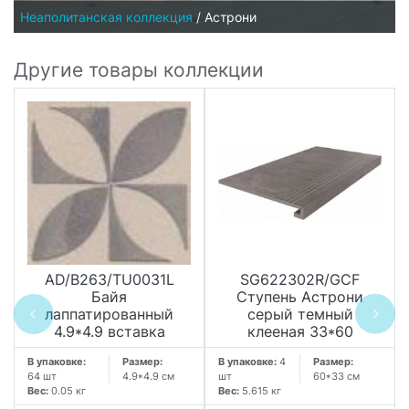
Неаполитанская коллекция
/
Астрони
Другие товары коллекции
AD/B263/TU0031L
SG622302R/GCF
Байя
Ступень Астрони
лаппатированный
серый темный
4.9*4.9 вставка
клееная 33*60
В упаковке:
Размер:
В упаковке:
4
Размер:
64 шт
4.9*4.9 см
шт
60*33 см
Вес:
0.05 кг
Вес:
5.615 кг