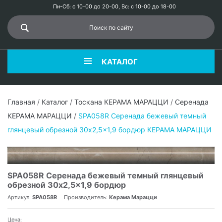
Пн-Сб: с 10-00 до 20-00, Вс: с 10-00 до 18-00
КАТАЛОГ
Главная
/
Каталог
/
Тоскана КЕРАМА МАРАЦЦИ
/
Серенада
КЕРАМА МАРАЦЦИ
/
SPA058R Серенада бежевый темный
глянцевый обрезной 30x2,5x1,9 бордюр КЕРАМА МАРАЦЦИ
SPA058R Серенада бежевый темный глянцевый
обрезной 30x2,5x1,9 бордюр
Артикул:
SPA058R
Производитель:
Керама Марацци
Цена: