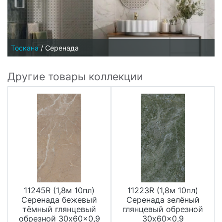
Тоскана
/
Серенада
Другие товары коллекции
11245R (1,8м 10пл)
11223R (1,8м 10пл)
Серенада бежевый
Серенада зелёный
тёмный глянцевый
глянцевый обрезной
обрезной 30x60x0,9
30x60x0,9