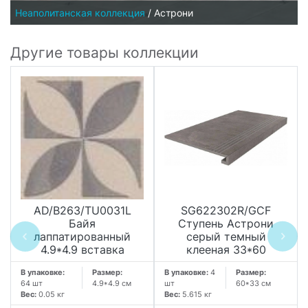
Неаполитанская коллекция
/
Астрони
Другие товары коллекции
AD/B263/TU0031L
SG622302R/GCF
Байя
Ступень Астрони
лаппатированный
серый темный
4.9*4.9 вставка
клееная 33*60
В упаковке:
Размер:
В упаковке:
4
Размер:
64 шт
4.9*4.9 см
шт
60*33 см
Вес:
0.05 кг
Вес:
5.615 кг