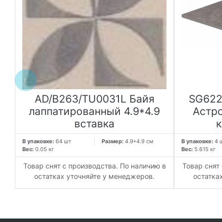
й
AD/B263/TU0031L Байя
SG622
й
лаппатированный 4.9*4.9
Астр
вставка
к
В упаковке:
64 шт
Размер:
4.9*4.9 см
В упаковке:
4 
Вес:
0.05 кг
Вес:
5.615 кг
 в
Товар снят с производства. По наличию в
Товар снят
остатках уточняйте у менеджеров.
остатка