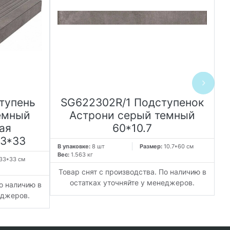
тупень
SG622302R/1 Подступенок
емный
Астрони серый темный
ая
60*10.7
33*33
В упаковке:
8 шт
Размер:
10.7*60 см
В 
Вес:
1.563 кг
Ве
33*33 см
Товар снят с производства. По наличию в
Т
остатках уточняйте у менеджеров.
о наличию в
еджеров.