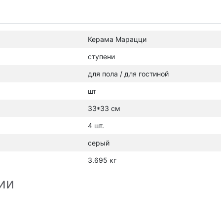
Керама Марацци
ступени
для пола / для гостиной
шт
33*33 см
4 шт.
серый
3.695 кг
ии