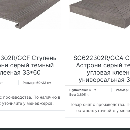
302R/GCF Ступень
SG622302R/GCA С
они серый темный
Астрони серый т
лееная 33*60
угловая клеен
универсальная 
шт
Размер:
60*33 см
В упаковке:
4 шт
Размер:
Вес:
3.695 кг
 с производства. По наличию в
х уточняйте у менеджеров.
Товар снят с производства. П
остатках уточняйте у мен