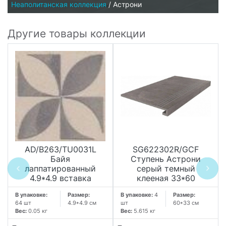
Неаполитанская коллекция
/
Астрони
Другие товары коллекции
AD/B263/TU0031L
SG622302R/GCF
Байя
Ступень Астрони
лаппатированный
серый темный
4.9*4.9 вставка
клееная 33*60
В упаковке:
Размер:
В упаковке:
4
Размер:
64 шт
4.9*4.9 см
шт
60*33 см
Вес:
0.05 кг
Вес:
5.615 кг