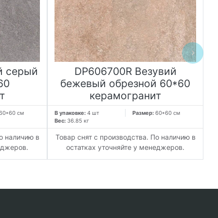
й серый
DP606700R Везувий
60
бежевый обрезной 60*60
т
керамогранит
60*60 см
В упаковке:
4 шт
Размер:
60*60 см
В 
Вес:
36.85 кг
Ве
о наличию в
Товар снят с производства. По наличию в
Т
еджеров.
остатках уточняйте у менеджеров.