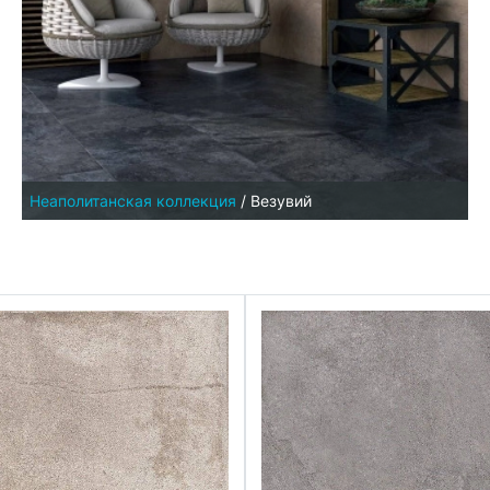
Неаполитанская коллекция
/
Везувий