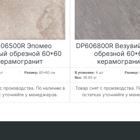
06500R Эпомео
DP606800R Везуви
ый обрезной 60*60
обрезной 60*
керамогранит
керамограни
шт
Размер:
60*60 см
В упаковке:
4 шт
Размер:
Вес:
36.85 кг
 с производства. По наличию в
Товар снят с производства. П
х уточняйте у менеджеров.
остатках уточняйте у мен