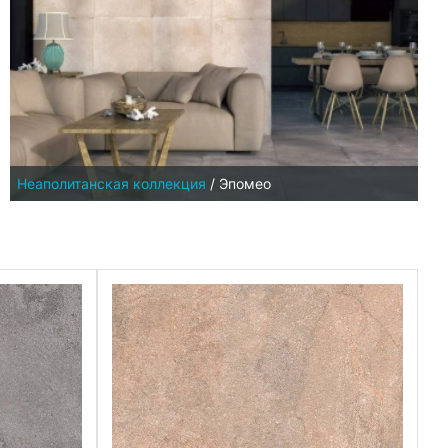
Неаполитанская коллекция
/
Эпомео