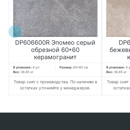
й
DP606600R Эпомео серый
DP6
й
обрезной 60*60
бежев
керамогранит
В упаковке:
4 шт
Размер:
60*60 см
В упаковке:
4 
Вес:
36.85 кг
Вес:
36.85 кг
 в
Товар снят с производства. По наличию в
Товар снят
остатках уточняйте у менеджеров.
остатка