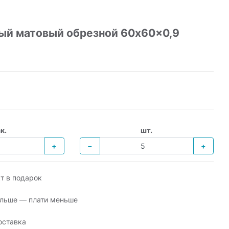
рый матовый обрезной 60x60x0,9
к.
шт.
+
−
+
т в подарок
льше — плати меньше
оставка