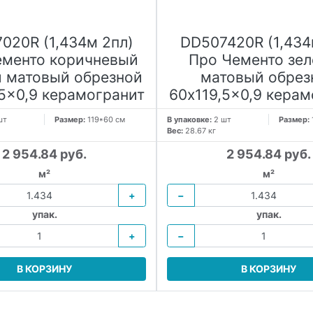
020R (1,434м 2пл)
DD507420R (1,434
ементо коричневый
Про Чементо зе
 матовый обрезной
матовый обрез
,5x0,9 керамогранит
60x119,5x0,9 керам
шт
Размер:
119*60 см
В упаковке:
2 шт
Размер:
Вес:
28.67 кг
2 954.84 руб.
2 954.84 руб.
м²
м²
+
−
упак.
упак.
+
−
В КОРЗИНУ
В КОРЗИНУ