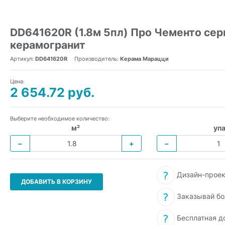
DD641620R (1.8м 5пл) Про Чементо се
керамогранит
Артикул:
DD641620R
Производитель:
Керама Марацци
Цена:
2 654.72 руб.
Выберите необходимое количество:
м²
упа
−
+
−
Дизайн-проек
ДОБАВИТЬ В КОРЗИНУ
Заказывай бо
Бесплатная д