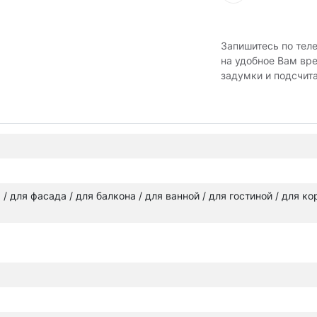
Запишитесь по тел
на удобное Вам вр
задумки и подсчит
а / для фасада / для балкона / для ванной / для гостиной / для к