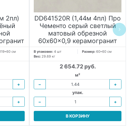
м 2пл)
DD641520R (1,44м 4пл) Про
лёный
Чементо серый светлый
ной
матовый обрезной
огранит
60x60x0,9 керамогранит
6
119*60 см
В упаковке:
4 шт
Размер:
60*60 см
В 
Вес:
29.69 кг
Ве
2 654.72 руб.
м²
+
−
+
упак.
+
−
+
В КОРЗИНУ