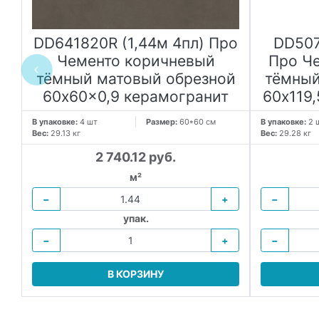
о
DD641820R (1,44м 4пл) Про
DD507
Чементо коричневый
Про Ч
р
тёмный матовый обрезной
тёмный
60x60x0,9 керамогранит
60x119
В упаковке:
4 шт
Размер:
60*60 см
В упаковке:
2 
Вес:
29.13 кг
Вес:
29.28 кг
2 740.12 руб.
м²
−
+
−
упак.
−
+
−
В КОРЗИНУ